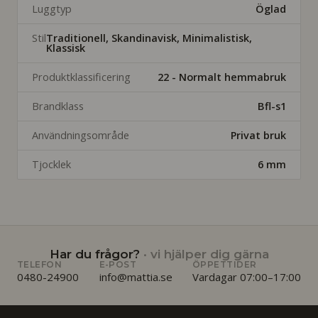
Luggtyp
Öglad
Stil
Traditionell, Skandinavisk, Minimalistisk,
Klassisk
Produktklassificering
22 - Normalt hemmabruk
Brandklass
Bfl-s1
Användningsområde
Privat bruk
Tjocklek
6 mm
Har du frågor?
· vi hjälper dig gärna
TELEFON
E-POST
ÖPPETTIDER
0480-24900
info@mattia.se
Vardagar 07:00–17:00