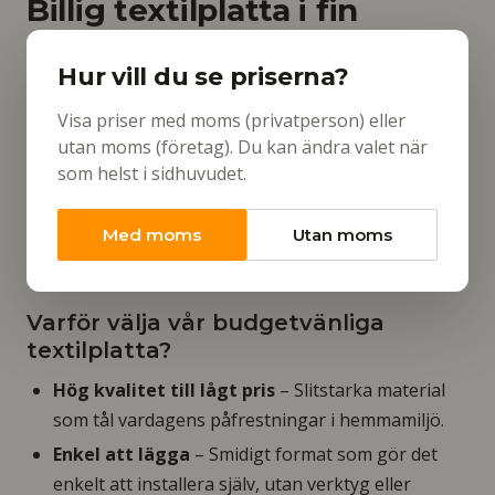
Billig textilplatta i fin
kvalitet – perfekt för
Hur vill du se priserna?
hemmet
Visa priser med moms (privatperson) eller
Ge ditt hem ett snyggt och hållbart golv utan att
utan moms (företag). Du kan ändra valet när
spräcka budgeten. Vår
prisvärda textilplatta
är
som helst i sidhuvudet.
skapad för dig som vill ha kvalitet till rätt pris –
oavsett om det gäller vardagsrum, sovrum, hall eller
Med moms
Utan moms
arbetsrum.
Varför välja vår budgetvänliga
textilplatta?
Hög kvalitet till lågt pris
– Slitstarka material
som tål vardagens påfrestningar i hemmamiljö.
Enkel att lägga
– Smidigt format som gör det
enkelt att installera själv, utan verktyg eller