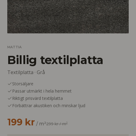
MATTIA
Billig textilplatta
Textilplatta ·
Grå
Storsäljare
Passar utmärkt i hela hemmet
Riktigt prisvärd textilplatta
Förbättrar akustiken och minskar ljud
199 kr
/ m²
299 kr
/ m²