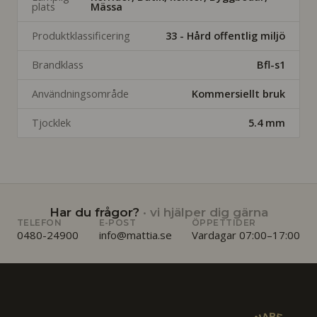
plats
Mässa
Produktklassificering
33 - Hård offentlig miljö
Brandklass
Bfl-s1
Användningsområde
Kommersiellt bruk
Tjocklek
5.4 mm
Har du frågor?
· vi hjälper dig gärna
TELEFON
E-POST
ÖPPETTIDER
0480-24900
info@mattia.se
Vardagar 07:00–17:00