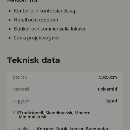
Passar för:
Kontor och kontorslandskap
Hotell och reception
Butiker och kommersiella lokaler
Stora projektvolymer
Teknisk data
Storlek
50x50cm
Material
Polyamid
Luggtyp
Öglad
Stil
Traditionell, Skandinavisk, Modern,
Minimalistisk
Lämplig
Korridor, Butik, kontor, Byggbodar,