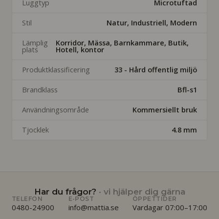
Luggtyp
Microtuftad
Stil
Natur, Industriell, Modern
Lämplig
Korridor, Mässa, Barnkammare, Butik,
plats
Hotell, kontor
Produktklassificering
33 - Hård offentlig miljö
Brandklass
Bfl-s1
Användningsområde
Kommersiellt bruk
Tjocklek
4.8 mm
Har du frågor?
· vi hjälper dig gärna
TELEFON
E-POST
ÖPPETTIDER
0480-24900
info@mattia.se
Vardagar 07:00–17:00