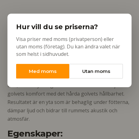
Straight Forward är kollektionen för den som vågar.
Hur vill du se priserna?
Med en palett som utmanar det konventionella och
ett mönsterspråk byggt på rörelse och riktning
Visa priser med moms (privatperson) eller
utan moms (företag). Du kan ändra valet när
skapar Straight Forward golvytor med verklig
som helst i sidhuvudet.
karaktär – i kontor, hotell och representativa lokaler
där detaljerna räknas.
Med moms
Utan moms
Tillverkad med Interfaces egna Microtuft-teknik:
täta, snäva nylonöglor som kombinerar det mjuka
golvets komfort med det hårda golvets hållbarhet.
Resultatet är en yta som är behaglig under fötterna,
dämpar ljud och bidrar till rummets akustik och
atmosfär.
Egenskaper: